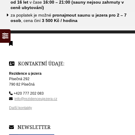
od 16 let
v čase
16:00 – 21:00 (sauny nejsou zahrnuty v
ceně ubytování)
za poplatek je možné
pronajmout saunu u jezera pro 2 – 7
osob
, cena činí
3 500 Kč / hodina
KONTAKTNÍ ÚDAJE:
Rezidence u jezera
Písečná 292
790 82 Písečná
+420 777 202 083
info@rezidenceujezera.cz
Další kontakty
NEWSLETTER