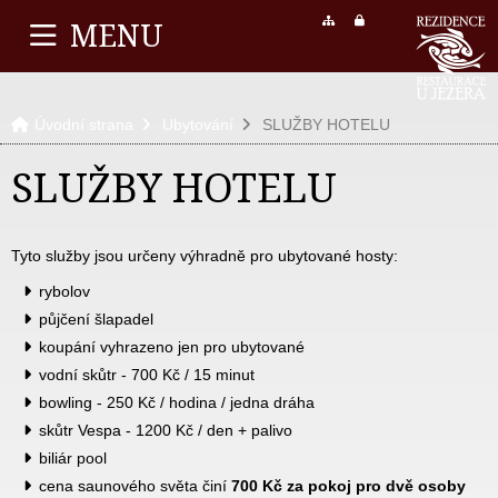
MENU
Úvodní strana
Ubytování
SLUŽBY HOTELU
SLUŽBY HOTELU
Tyto služby jsou určeny výhradně pro ubytované hosty:
rybolov
půjčení šlapadel
koupání vyhrazeno jen pro ubytované
vodní skůtr - 700 Kč / 15 minut
bowling - 250 Kč / hodina / jedna dráha
skůtr Vespa - 1200 Kč / den + palivo
biliár pool
cena saunového světa činí
700 Kč za pokoj pro dvě osoby